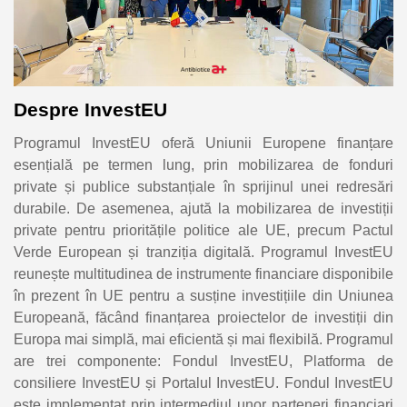
Despre InvestEU
Programul InvestEU oferă Uniunii Europene finanțare
esențială pe termen lung, prin mobilizarea de fonduri
private și publice substanțiale în sprijinul unei redresări
durabile. De asemenea, ajută la mobilizarea de investiții
private pentru prioritățile politice ale UE, precum Pactul
Verde European și tranziția digitală. Programul InvestEU
reunește multitudinea de instrumente financiare disponibile
în prezent în UE pentru a susține investițiile din Uniunea
Europeană, făcând finanțarea proiectelor de investiții din
Europa mai simplă, mai eficientă și mai flexibilă. Programul
are trei componente: Fondul InvestEU, Platforma de
consiliere InvestEU și Portalul InvestEU. Fondul InvestEU
este implementat prin intermediul unor parteneri financiari