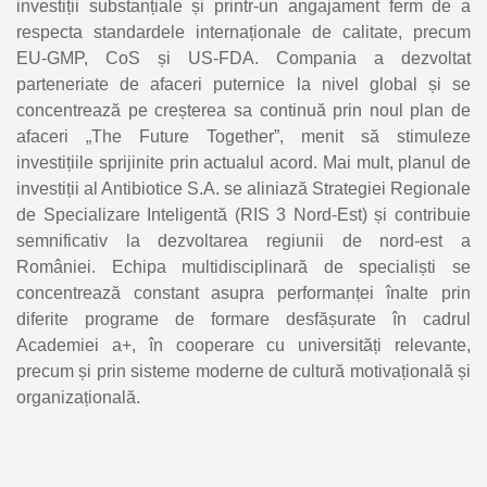
investiții substanțiale și printr-un angajament ferm de a
respecta standardele internaționale de calitate, precum
EU-GMP, CoS și US-FDA. Compania a dezvoltat
parteneriate de afaceri puternice la nivel global și se
concentrează pe creșterea sa continuă prin noul plan de
afaceri „The Future Together”, menit să stimuleze
investițiile sprijinite prin actualul acord. Mai mult, planul de
investiții al Antibiotice S.A. se aliniază Strategiei Regionale
de Specializare Inteligentă (RIS 3 Nord-Est) și contribuie
semnificativ la dezvoltarea regiunii de nord-est a
României. Echipa multidisciplinară de specialiști se
concentrează constant asupra performanței înalte prin
diferite programe de formare desfășurate în cadrul
Academiei a+, în cooperare cu universități relevante,
precum și prin sisteme moderne de cultură motivațională și
organizațională.