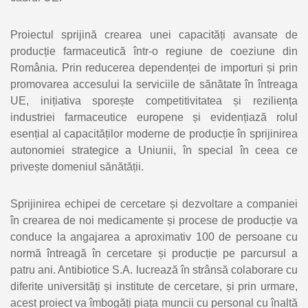
Proiectul sprijină crearea unei capacități avansate de
producție farmaceutică într-o regiune de coeziune din
România. Prin reducerea dependenței de importuri și prin
promovarea accesului la serviciile de sănătate în întreaga
UE, inițiativa sporește competitivitatea și reziliența
industriei farmaceutice europene și evidențiază rolul
esențial al capacităților moderne de producție în sprijinirea
autonomiei strategice a Uniunii, în special în ceea ce
privește domeniul sănătății.
Sprijinirea echipei de cercetare și dezvoltare a companiei
în crearea de noi medicamente și procese de producție va
conduce la angajarea a aproximativ 100 de persoane cu
normă întreagă în cercetare și producție pe parcursul a
patru ani. Antibiotice S.A. lucrează în strânsă colaborare cu
diferite universități și institute de cercetare, și prin urmare,
acest proiect va îmbogăți piața muncii cu personal cu înaltă