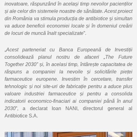
inovatoare, răspunzând în același timp nevoilor pacienților
și ale celor din sistemele noastre de sănătate. Acest proiect
din România va stimula producția de antibiotice și simultan
va aduce beneficii economiei locale și în domeniul creării
de locuri de muncă înalt specializate
”.
„
Acest parteneriat cu Banca Europeană de Investiții
consolidează planul nostru de afaceri „The Future
Together 2030” și, în acelasi timp, întărește capacitatea de
răspuns a companiei la nevoile și solicitările pieței
farmaceutice europene. Investim în cercetare, transfer
tehnologic și noi site-uri de fabricație pentru a aduce plus
valoare industriei farmaceutice și pentru a consolida
indicatorii economico-finaciari ai companiei până în anul
2030
”, a declarat Ioan NANI, directorul general al
Antibiotice S.A.