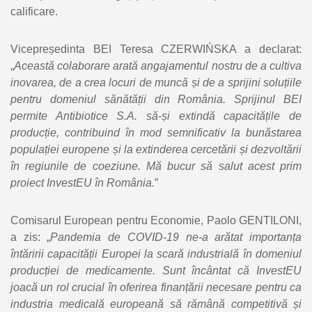
calificare.
Vicepreședinta BEI Teresa CZERWIŃSKA a declarat:
„
Această colaborare arată angajamentul nostru de a cultiva
inovarea, de a crea locuri de muncă și de a sprijini soluțiile
pentru domeniul sănătății din România. Sprijinul BEI
permite Antibiotice S.A. să-și extindă capacitățile de
producție, contribuind în mod semnificativ la bunăstarea
populației europene și la extinderea cercetării și dezvoltării
în regiunile de coeziune. Mă bucur să salut acest prim
proiect InvestEU în România.
”
Comisarul European pentru Economie, Paolo GENTILONI,
a zis: „
Pandemia de COVID-19 ne-a arătat importanța
întăririi capacității Europei la scară industrială în domeniul
producției de medicamente. Sunt încântat că InvestEU
joacă un rol crucial în oferirea finanțării necesare pentru ca
industria medicală europeană să rămână competitivă și