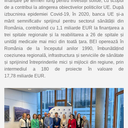
finanțare pe termen lung pentru investiții solide, cu scopul
de a contribui la atingerea obiectivelor politicilor UE. După
izbucnirea epidemiei Covid-19, în 2020, banca UE și-a
mărit semnificativ sprijinul pentru sectorul sănătății din
România, contribuind cu 1,1 miliarde EUR la finanțarea a
trei spitale regionale și la reabilitarea a 26 de spitale și
unități medicale mai mici din toată țara. BEI operează în
România de la începutul anilor 1990, îmbunătățind
coeziunea regională, infrastructura și serviciile de sănătate
și sprijinind întreprinderile mici și mijlocii din regiune, prin
intermediul a 180 de proiecte în valoare de
17,78 miliarde EUR.