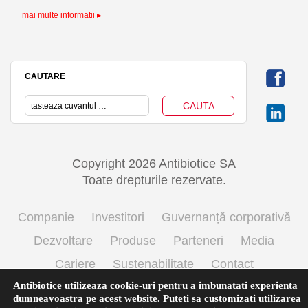
EVOLUTIA IN ULTIMELE 12 LUNI
EVOLUTIA IN ULTIMELE 12 LUNI
mai multe informatii ▸
IUN-25
2.43
CAUTARE
IUL-25
2.68
AUG-25
2.46
Copyright 2026 Antibiotice SA
SEP-25
2.58
Toate drepturile rezervate.
OCT-25
2.485
Companie
Investitori
Guvernanță corporativă
Dezvoltare
Produse
Parteneri
Media
NOV-25
2.375
Cariere
Sustenabilitate
Contact
Antibiotice utilizeaza cookie-uri pentru a imbunatati experienta
Termeni si conditii de utilizare
Politica cookie
dumneavoastra pe acest website. Puteti sa customizati utilizarea
DEC-25
2.45