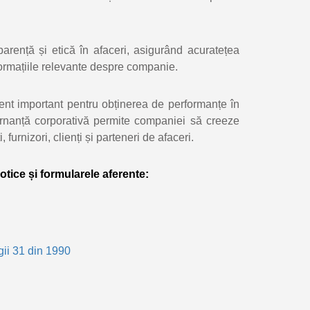
parență și etică în afaceri, asigurând acuratețea
formațiile relevante despre companie.
ent important pentru obținerea de performanțe în
ernanță corporativă permite companiei să creeze
urnizori, clienți și parteneri de afaceri.
otice și formularele aferente:
gii 31 din 1990