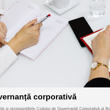
ernanță corporativă
iile și recomandările Codului de Guvernanță Corporativă al Bur