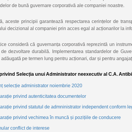
delor de bună guvernare corporativă ale companiei noastre.
ă, aceste principii garantează respectarea cerințelor de trans
lui decizional al companiei prin acces egal al acționarilor la in
tice consideră că guvernanța corporativă reprezintă un instrum
i de dezvoltare durabilă. Implementarea standardelor de Guv
adăugată pe termen lung pentru acționari, dar și pentru angajați, f
rivind Selecția unui Administrator neexecutiv al C.A. Antibi
ț selecție administrator noiembrie 2020
arație privind autenticitatea documentelor
arație privind statutul de admninistrator independent conform le
arație privind vechimea în muncă și pozițiile de conducere
ular conflict de interese