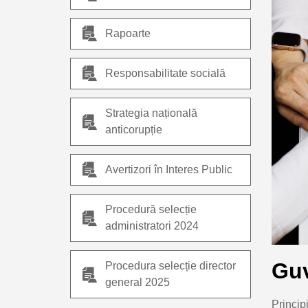
Rapoarte
Responsabilitate socială
Strategia națională
anticorupție
Avertizori în Interes Public
Procedură selecție
administratori 2024
Guv
Procedura selecție director
general 2025
Princip