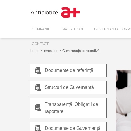
COMPANIE
INVESTITORI
GUVERNANȚĂ CORPO
CONTACT
Home
>
Investitori
> Guvernanță corporativă
Documente de referință
Structuri de Guvernanță
Transparență. Obligații de
raportare
Documente de Guvernanță