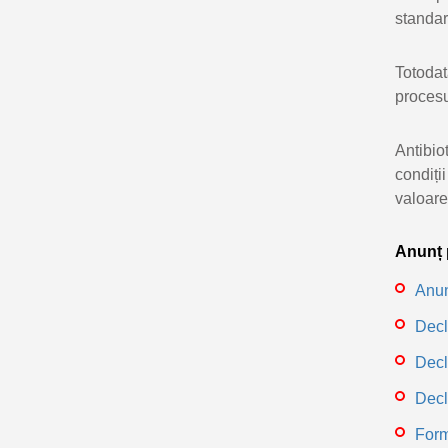
standar
Totodat
procesu
Antibio
condiți
valoare 
Anunț p
Anun
Decl
Decl
Decl
Form