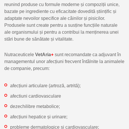
reunind produse cu formule moderne și compoziții unice,
bazate pe ingrediente cu eficacitate dovedită științific și
adaptate nevoilor specifice ale câinilor și pisicilor.
Produsele sunt create pentru a susține funcțiile naturale
ale organismului și pentru a contribui la menținerea unei
stări bune de sănătate și vitalitate.
Nutraceuticele
VetAria
+
sunt recomandate ca adjuvant în
managementul unor afecțiuni frecvent întâlnite la animalele
de companie, precum:
afecțiuni articulare (artroză, artrită);
afectiuni cardiovasculare
dezechilibre metabolice;
afecțiuni hepatice și urinare;
probleme dermatologice și cardiovasculare;