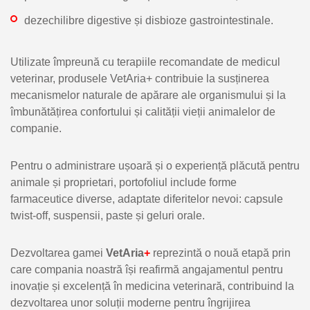
dezechilibre digestive și disbioze gastrointestinale.
Utilizate împreună cu terapiile recomandate de medicul
veterinar, produsele VetAria+ contribuie la susținerea
mecanismelor naturale de apărare ale organismului și la
îmbunătățirea confortului și calității vieții animalelor de
companie.
Pentru o administrare ușoară și o experiență plăcută pentru
animale și proprietari, portofoliul include forme
farmaceutice diverse, adaptate diferitelor nevoi: capsule
twist-off, suspensii, paste și geluri orale.
Dezvoltarea gamei
VetAria
+
reprezintă o nouă etapă prin
care compania noastră își reafirmă angajamentul pentru
inovație și excelență în medicina veterinară, contribuind la
dezvoltarea unor soluții moderne pentru îngrijirea