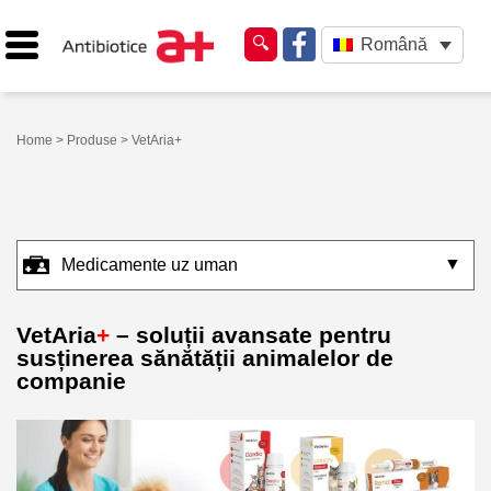
Română
Home
>
Produse
> VetAria+
▼
Medicamente uz uman
VetAria
+
– soluții avansate pentru
susținerea sănătății animalelor de
companie