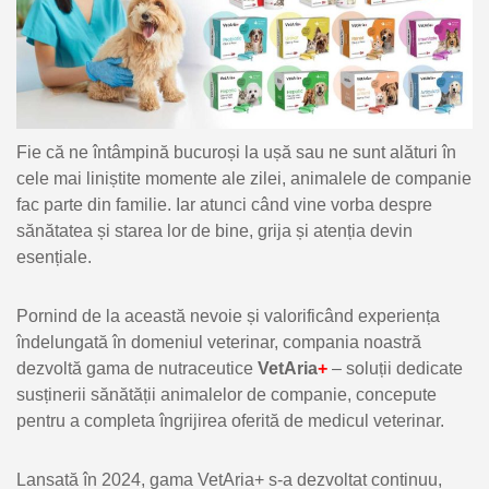
Fie că ne întâmpină bucuroși la ușă sau ne sunt alături în
cele mai liniștite momente ale zilei, animalele de companie
fac parte din familie. Iar atunci când vine vorba despre
sănătatea și starea lor de bine, grija și atenția devin
esențiale.
Pornind de la această nevoie și valorificând experiența
îndelungată în domeniul veterinar, compania noastră
dezvoltă gama de nutraceutice
VetAria
+
– soluții dedicate
susținerii sănătății animalelor de companie, concepute
pentru a completa îngrijirea oferită de medicul veterinar.
Lansată în 2024, gama VetAria+ s-a dezvoltat continuu,