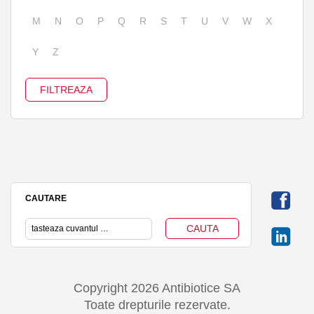
M
N
O
P
Q
R
S
T
U
V
W
X
Y
Z
CAUTARE
Copyright 2026 Antibiotice SA
Toate drepturile rezervate.