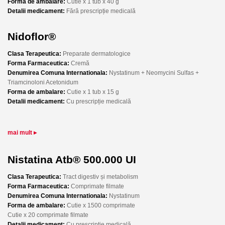
Forma de ambalare:
Cutie x 1 tub x 40 g
Detalii medicament:
Fără prescripție medicală
Nidoflor®
Clasa Terapeutica:
Preparate dermatologice
Forma Farmaceutica:
Cremă
Denumirea Comuna Internationala:
Nystatinum + Neomycini Sulfas +
Triamcinoloni Acetonidum
Forma de ambalare:
Cutie x 1 tub x 15 g
Detalii medicament:
Cu prescripție medicală
mai mult ▸
Nistatina Atb® 500.000 UI
Clasa Terapeutica:
Tract digestiv și metabolism
Forma Farmaceutica:
Comprimate filmate
Denumirea Comuna Internationala:
Nystatinum
Forma de ambalare:
Cutie x 1500 comprimate
Cutie x 20 comprimate filmate
Detalii medicament:
Cu prescripție medicală