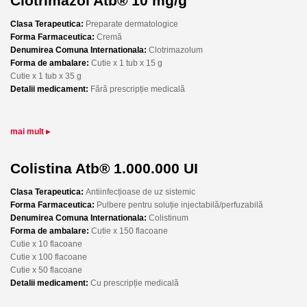
Clotrimazol Atb® 10 mg/g
Clasa Terapeutica:
Preparate dermatologice
Forma Farmaceutica:
Cremă
Denumirea Comuna Internationala:
Clotrimazolum
Forma de ambalare:
Cutie x 1 tub x 15 g
Cutie x 1 tub x 35 g
Detalii medicament:
Fără prescripție medicală
mai mult ▸
Colistina Atb® 1.000.000 UI
Clasa Terapeutica:
Antiinfecțioase de uz sistemic
Forma Farmaceutica:
Pulbere pentru soluție injectabilă/perfuzabilă
Denumirea Comuna Internationala:
Colistinum
Forma de ambalare:
Cutie x 150 flacoane
Cutie x 10 flacoane
Cutie x 100 flacoane
Cutie x 50 flacoane
Detalii medicament:
Cu prescripție medicală