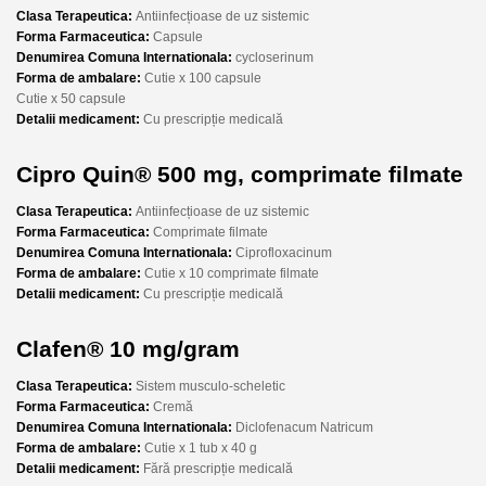
Clasa Terapeutica:
Antiinfecțioase de uz sistemic
Forma Farmaceutica:
Capsule
Denumirea Comuna Internationala:
cycloserinum
Forma de ambalare:
Cutie x 100 capsule
Cutie x 50 capsule
Detalii medicament:
Cu prescripție medicală
Cipro Quin® 500 mg, comprimate filmate
Clasa Terapeutica:
Antiinfecțioase de uz sistemic
Forma Farmaceutica:
Comprimate filmate
Denumirea Comuna Internationala:
Ciprofloxacinum
Forma de ambalare:
Cutie x 10 comprimate filmate
Detalii medicament:
Cu prescripție medicală
Clafen® 10 mg/gram
Clasa Terapeutica:
Sistem musculo-scheletic
Forma Farmaceutica:
Cremă
Denumirea Comuna Internationala:
Diclofenacum Natricum
Forma de ambalare:
Cutie x 1 tub x 40 g
Detalii medicament:
Fără prescripție medicală