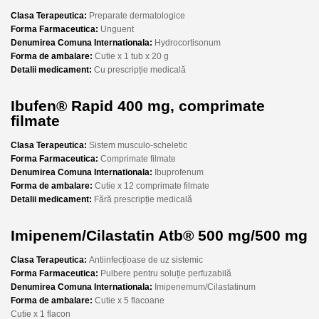
Clasa Terapeutica:
Preparate dermatologice
Forma Farmaceutica:
Unguent
Denumirea Comuna Internationala:
Hydrocortisonum
Forma de ambalare:
Cutie x 1 tub x 20 g
Detalii medicament:
Cu prescripție medicală
Ibufen® Rapid 400 mg, comprimate
filmate
Clasa Terapeutica:
Sistem musculo-scheletic
Forma Farmaceutica:
Comprimate filmate
Denumirea Comuna Internationala:
Ibuprofenum
Forma de ambalare:
Cutie x 12 comprimate filmate
Detalii medicament:
Fără prescripție medicală
Imipenem/Cilastatin Atb® 500 mg/500 mg
Clasa Terapeutica:
Antiinfecțioase de uz sistemic
Forma Farmaceutica:
Pulbere pentru soluție perfuzabilă
Denumirea Comuna Internationala:
Imipenemum/Cilastatinum
Forma de ambalare:
Cutie x 5 flacoane
Cutie x 1 flacon