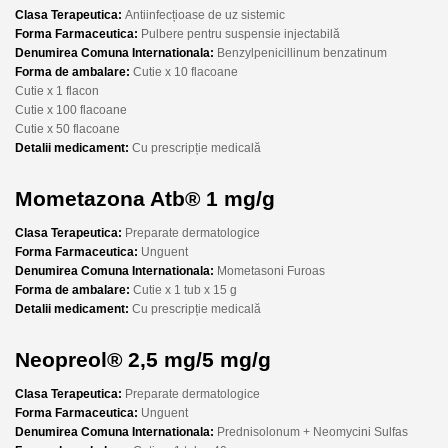
Clasa Terapeutica:
Antiinfecțioase de uz sistemic
Forma Farmaceutica:
Pulbere pentru suspensie injectabilă
Denumirea Comuna Internationala:
Benzylpenicillinum benzatinum
Forma de ambalare:
Cutie x 10 flacoane
Cutie x 1 flacon
Cutie x 100 flacoane
Cutie x 50 flacoane
Detalii medicament:
Cu prescripție medicală
Mometazona Atb® 1 mg/g
Clasa Terapeutica:
Preparate dermatologice
Forma Farmaceutica:
Unguent
Denumirea Comuna Internationala:
Mometasoni Furoas
Forma de ambalare:
Cutie x 1 tub x 15 g
Detalii medicament:
Cu prescripție medicală
Neopreol® 2,5 mg/5 mg/g
Clasa Terapeutica:
Preparate dermatologice
Forma Farmaceutica:
Unguent
Denumirea Comuna Internationala:
Prednisolonum + Neomycini Sulfas