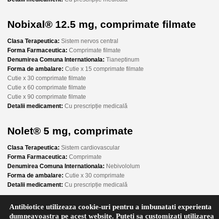
Nobixal® 12.5 mg, comprimate filmate
Clasa Terapeutica:
Sistem nervos central
Forma Farmaceutica:
Comprimate filmate
Denumirea Comuna Internationala:
Tianeptinum
Forma de ambalare:
Cutie x 15 comprimate filmate
Cutie x 30 comprimate filmate
Cutie x 60 comprimate filmate
Cutie x 90 comprimate filmate
Detalii medicament:
Cu prescripție medicală
Nolet® 5 mg, comprimate
Clasa Terapeutica:
Sistem cardiovascular
Forma Farmaceutica:
Comprimate
Denumirea Comuna Internationala:
Nebivololum
Forma de ambalare:
Cutie x 30 comprimate
Detalii medicament:
Cu prescripție medicală
Antibiotice utilizeaza cookie-uri pentru a imbunatati experienta
Novocalmin® 300 mg, supozitoare
dumneavoastra pe acest website. Puteti sa customizati utilizarea