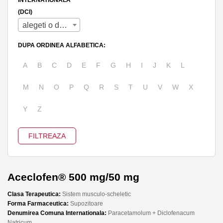
(DCI)
alegeti o denumire
DUPA ORDINEA ALFABETICA:
A
B
C
D
E
F
G
H
I
J
K
L
M
N
O
P
Q
R
S
T
U
V
W
X
Y
Z
Aceclofen® 500 mg/50 mg
Clasa Terapeutica:
Sistem musculo-scheletic
Forma Farmaceutica:
Supozitoare
Denumirea Comuna Internationala:
Paracetamolum + Diclofenacum
Natricum