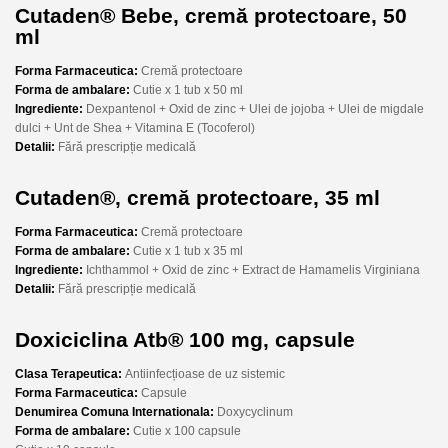
Cutaden® Bebe, cremă protectoare, 50
ml
Forma Farmaceutica:
Cremă protectoare
Forma de ambalare:
Cutie x 1 tub x 50 ml
Ingrediente:
Dexpantenol + Oxid de zinc + Ulei de jojoba + Ulei de migdale
dulci + Unt de Shea + Vitamina E (Tocoferol)
Detalii:
Fără prescripție medicală
Cutaden®, cremă protectoare, 35 ml
Forma Farmaceutica:
Cremă protectoare
Forma de ambalare:
Cutie x 1 tub x 35 ml
Ingrediente:
Ichthammol + Oxid de zinc + Extract de Hamamelis Virginiana
Detalii:
Fără prescripție medicală
Doxiciclina Atb® 100 mg, capsule
Clasa Terapeutica:
Antiinfecțioase de uz sistemic
Forma Farmaceutica:
Capsule
Denumirea Comuna Internationala:
Doxycyclinum
Forma de ambalare:
Cutie x 100 capsule