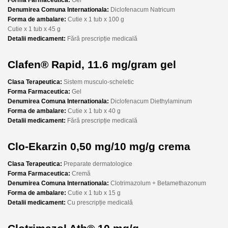
Denumirea Comuna Internationala:
Diclofenacum Natricum
Forma de ambalare:
Cutie x 1 tub x 100 g
Cutie x 1 tub x 45 g
Detalii medicament:
Fără prescripție medicală
Clafen® Rapid, 11.6 mg/gram gel
Clasa Terapeutica:
Sistem musculo-scheletic
Forma Farmaceutica:
Gel
Denumirea Comuna Internationala:
Diclofenacum Diethylaminum
Forma de ambalare:
Cutie x 1 tub x 40 g
Detalii medicament:
Fără prescripție medicală
Clo-Ekarzin 0,50 mg/10 mg/g crema
Clasa Terapeutica:
Preparate dermatologice
Forma Farmaceutica:
Cremă
Denumirea Comuna Internationala:
Clotrimazolum + Betamethazonum
Forma de ambalare:
Cutie x 1 tub x 15 g
Detalii medicament:
Cu prescripție medicală