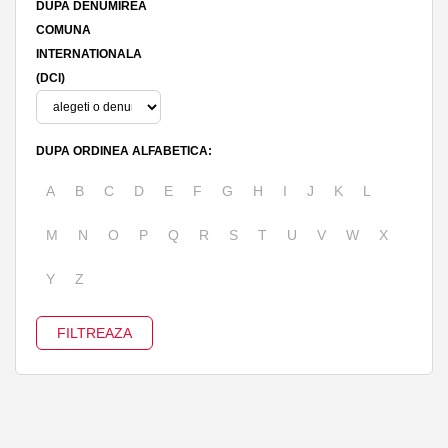
DUPA DENUMIREA
COMUNA
INTERNATIONALA
(DCI)
DUPA ORDINEA ALFABETICA:
A
B
C
D
E
F
G
H
I
J
K
L
M
N
O
P
Q
R
S
T
U
V
W
X
Y
Z