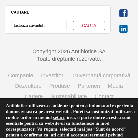
CAUTARE
Copyright 2026 Antibiotice SA
Toate drepturile rezervate.
Companie
Investitori
Guvernanță corporativă
Dezvoltare
Produse
Parteneri
Media
Cariere
Sustenabilitate
Contact
Antibiotice utilizeaza cookie-uri pentru a imbunatati experienta
Termeni si conditii de utilizare
Politica cookie
dumneavoastra pe acest website. Puteti sa customizati utilizarea
Prelucrarea datelor cu caracter personal
cookie-urilor in meniul
setari
,
insa, o parte dintre acestea sunt
esentiale pentru ca website-ul sa functioneze in mod
corespunzator. Va rugam, selectati mai jos ”Sunt de acord”
pentru a confirma ca, ati citit si acceptati termenii privind