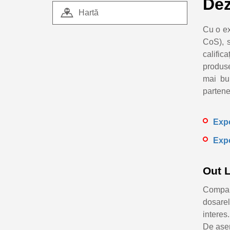
Dez
Hartă
Cu o ex
CoS), s
califica
produse 
mai bun
partene
Expo
Expo
Out 
Compani
dosarel
interes
De asem