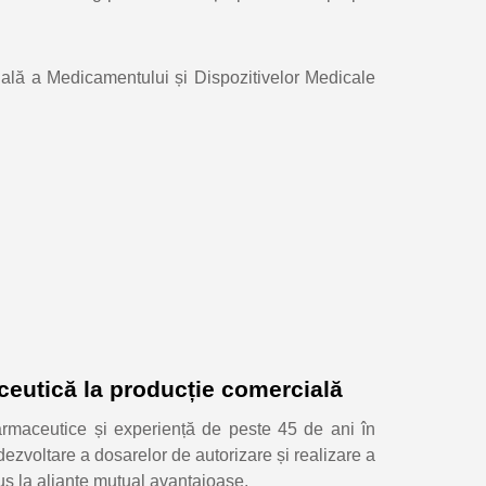
nală a Medicamentului și Dispozitivelor Medicale
ceutică la producție comercială
armaceutice și experiență de peste 45 de ani în
dezvoltare a dosarelor de autorizare și realizare a
pus la alianțe mutual avantajoase.