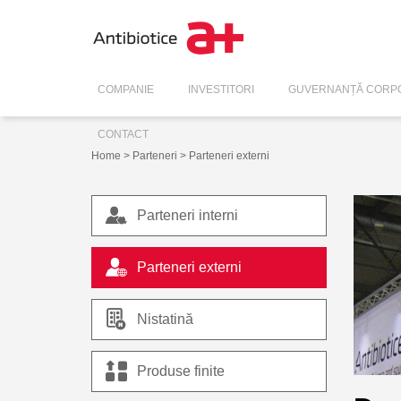
COMPANIE
INVESTITORI
GUVERNANȚĂ CORPO
CONTACT
Home
>
Parteneri
> Parteneri externi
Parteneri interni
Parteneri externi
Nistatină
Produse finite