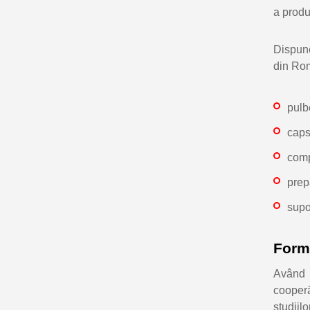
a produs
Dispune
din Ro
pulbe
caps
comp
prep
supo
Forme
Având l
cooperă
studiil