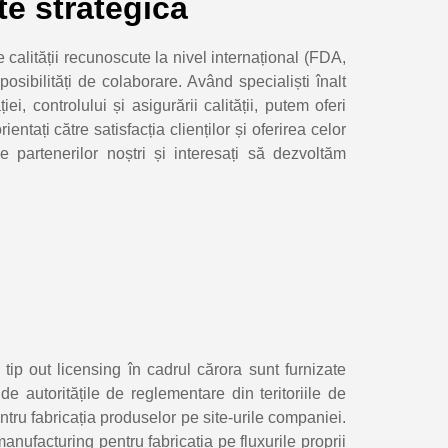
te strategică
e calității recunoscute la nivel internațional (FDA,
sibilități de colaborare. Având specialiști înalt
iei, controlului și asigurării calității, putem oferi
ntați către satisfacția clienților și oferirea celor
e partenerilor noștri și interesați să dezvoltăm
tip out licensing în cadrul cărora sunt furnizate
de autoritățile de reglementare din teritoriile de
tru fabricația produselor pe site-urile companiei.
ufacturing pentru fabricația pe fluxurile proprii