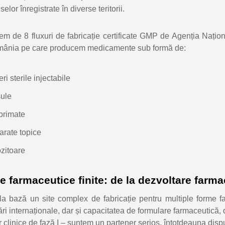
elor înregistrate în diverse teritorii.
m de 8 fluxuri de fabricație certificate GMP de Agenția Națio
mânia pe care producem medicamente sub formă de:
ri sterile injectabile
ule
rimate
arate topice
zitoare
 farmaceutice finite: de la dezvoltare farma
a bază un site complex de fabricație pentru multiple forme f
ri internaționale, dar și capacitatea de formulare farmaceutică, 
or clinice de fază I – suntem un partener serios, întotdeauna dis