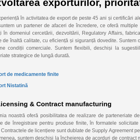
voltarea exporturilor, priorita
periență în activitatea de export de peste 45 ani și certificări al
untem un partener de afaceri de încredere, ce oferă multiple po
ți în domeniul cercetării, dezvoltării, Regulatory Affairs, fabricaț
de înaltă calitate, cu eficiență și siguranță dovedite. Suntem orie
e condiții comerciale. Suntem flexibili, deschiși la sugestiil
riate strategice de lungă durată.
rt de medicamente finite
rt Nistatină
Licensing & Contract manufacturing
a noastră oferă posibilitatea de realizare de parteneriate de 
e de înregistrare pentru produse finite, în formatele solicitate 
. Contractele de licențiere sunt dublate de Supply Agreement pen
enea, suntem deschiși la încheierea de acorduri de contract man