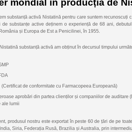
er mondial în producția de Ni
m substanță activă Nistatină pentru care suntem recunoscuți ca
i de substanțe active deținem o experiență de 68 ani, debutul
România și Europa de Est a Penicilinei, în 1955.
Nistatină substanță activă am obținut în decursul timpului următoa
GMP
FDA
(Certificat de conformitate cu Farmacopeea Europeană)
roase aprobări din partea clienților și companiilor de auditare 
 ale lumii
ent, produsul nostru este exportat în peste 60 de țări de pe toa
India, Siria, Federația Rusă, Brazilia și Australia, prin intermedi