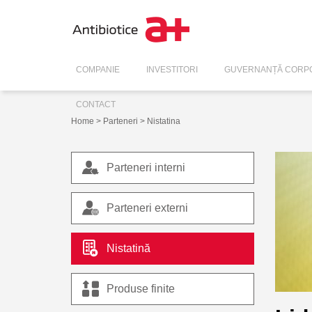
COMPANIE
INVESTITORI
GUVERNANȚĂ CORPO
CONTACT
Home
>
Parteneri
> Nistatina
Parteneri interni
Parteneri externi
Nistatină
Produse finite