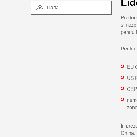
Lid
Hartă
Produce
sinteze
pentru 
Pentru 
EU 
US 
CEP 
nume
zone
În prez
China, 