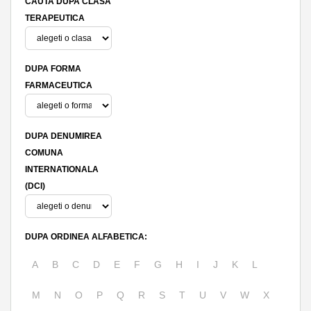
CAUTA DUPA CLASA
TERAPEUTICA
DUPA FORMA
FARMACEUTICA
DUPA DENUMIREA
COMUNA
INTERNATIONALA
(DCI)
DUPA ORDINEA ALFABETICA:
A
B
C
D
E
F
G
H
I
J
K
L
M
N
O
P
Q
R
S
T
U
V
W
X