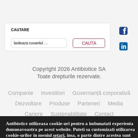
CAUTARE
Copyright 2026 Antibiotice SA
Toate drepturile rezervate.
Companie
Investitori
Guvernanță corporativă
Dezvoltare
Produse
Parteneri
Media
Cariere
Sustenabilitate
Contact
Antibiotice utilizeaza cookie-uri pentru a imbunatati experienta
Termeni si conditii de utilizare
Politica cookie
dumneavoastra pe acest website. Puteti sa customizati utilizarea
Prelucrarea datelor cu caracter personal
cookie-urilor in meniul
setari
,
insa, o parte dintre acestea sunt