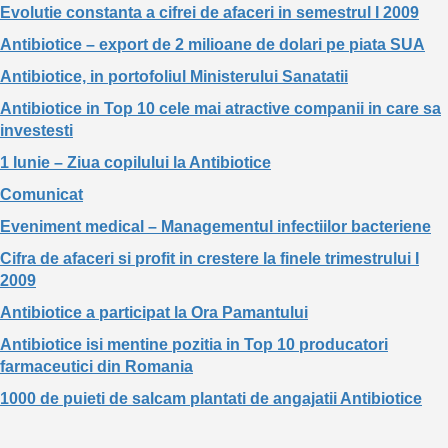
Evolutie constanta a cifrei de afaceri in semestrul I 2009
Antibiotice – export de 2 milioane de dolari pe piata SUA
Antibiotice, in portofoliul Ministerului Sanatatii
Antibiotice in Top 10 cele mai atractive companii in care sa
investesti
1 Iunie – Ziua copilului la Antibiotice
Comunicat
Eveniment medical – Managementul infectiilor bacteriene
Cifra de afaceri si profit in crestere la finele trimestrului I
2009
Antibiotice a participat la Ora Pamantului
Antibiotice isi mentine pozitia in Top 10 producatori
farmaceutici din Romania
1000 de puieti de salcam plantati de angajatii Antibiotice