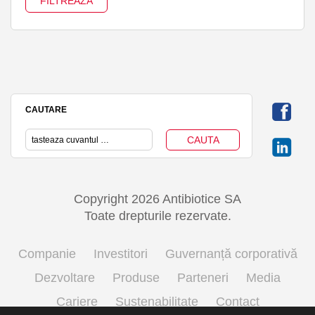
CAUTARE
Copyright 2026 Antibiotice SA
Toate drepturile rezervate.
Companie
Investitori
Guvernanță corporativă
Dezvoltare
Produse
Parteneri
Media
Cariere
Sustenabilitate
Contact