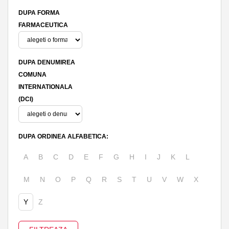
DUPA FORMA
FARMACEUTICA
DUPA DENUMIREA
COMUNA
INTERNATIONALA
(DCI)
DUPA ORDINEA ALFABETICA:
A
B
C
D
E
F
G
H
I
J
K
L
M
N
O
P
Q
R
S
T
U
V
W
X
Y
Z