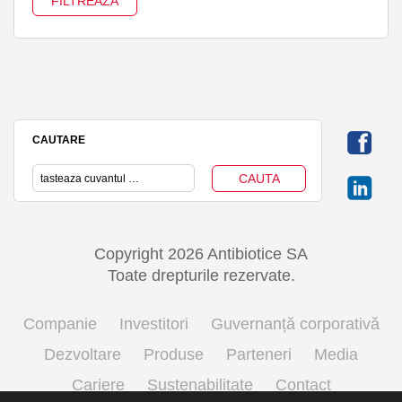
CAUTARE
Copyright 2026 Antibiotice SA
Toate drepturile rezervate.
Companie
Investitori
Guvernanță corporativă
Dezvoltare
Produse
Parteneri
Media
Cariere
Sustenabilitate
Contact