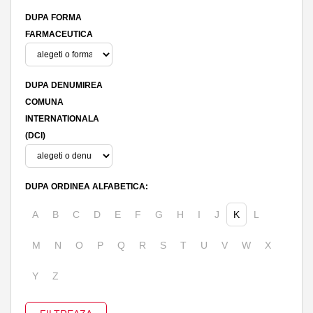
DUPA FORMA
FARMACEUTICA
DUPA DENUMIREA
COMUNA
INTERNATIONALA
(DCI)
DUPA ORDINEA ALFABETICA:
A
B
C
D
E
F
G
H
I
J
K
L
M
N
O
P
Q
R
S
T
U
V
W
X
Y
Z