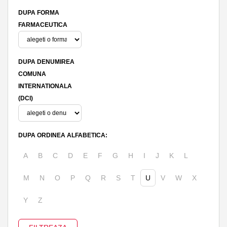
DUPA FORMA
FARMACEUTICA
DUPA DENUMIREA
COMUNA
INTERNATIONALA
(DCI)
DUPA ORDINEA ALFABETICA:
A
B
C
D
E
F
G
H
I
J
K
L
M
N
O
P
Q
R
S
T
U
V
W
X
Y
Z