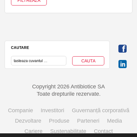
CAUTARE
Copyright 2026 Antibiotice SA
Toate drepturile rezervate.
Companie
Investitori
Guvernanță corporativă
Dezvoltare
Produse
Parteneri
Media
Cariere
Sustenabilitate
Contact