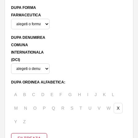
DUPA FORMA
FARMACEUTICA
DUPA DENUMIREA
COMUNA
INTERNATIONALA
(DCI)
DUPA ORDINEA ALFABETICA:
A
B
C
D
E
F
G
H
I
J
K
L
M
N
O
P
Q
R
S
T
U
V
W
X
Y
Z