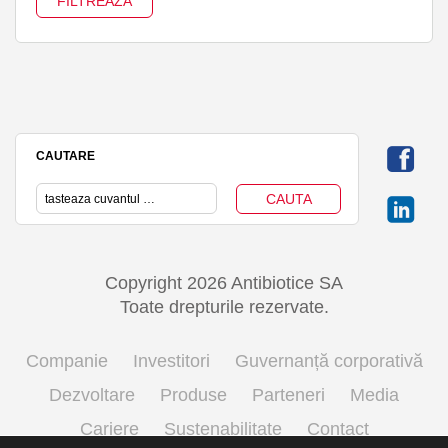
CAUTARE
Copyright 2026 Antibiotice SA
Toate drepturile rezervate.
Companie
Investitori
Guvernanță corporativă
Dezvoltare
Produse
Parteneri
Media
Cariere
Sustenabilitate
Contact