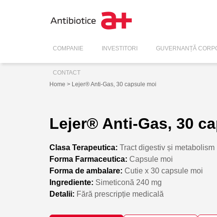
COMPANIE
INVESTITORI
GUVERNANȚĂ CORPO
CONTACT
Home
> Lejer® Anti-Gas, 30 capsule moi
Lejer® Anti-Gas, 30 c
Clasa Terapeutica:
Tract digestiv și metabolism
Forma Farmaceutica:
Capsule moi
Forma de ambalare:
Cutie x 30 capsule moi
Ingrediente:
Simeticonă 240 mg
Detalii:
Fără prescripție medicală