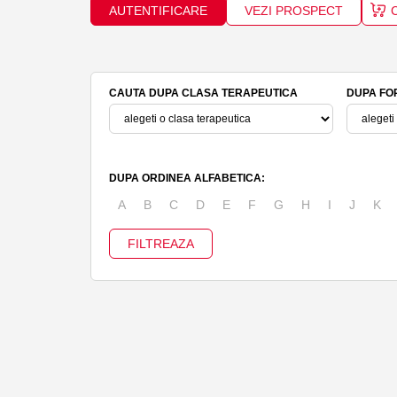
AUTENTIFICARE
VEZI PROSPECT
CAUTA DUPA CLASA TERAPEUTICA
DUPA FO
DUPA ORDINEA ALFABETICA:
A
B
C
D
E
F
G
H
I
J
K