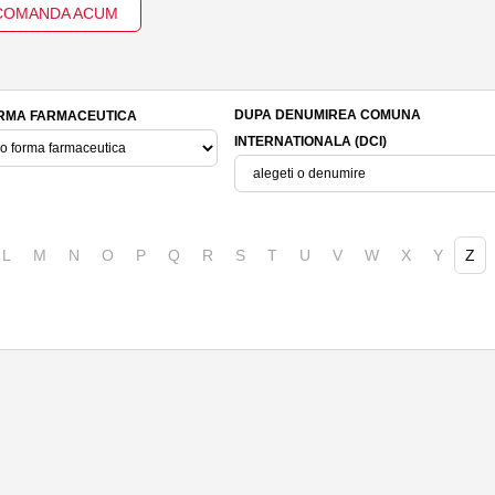
COMANDA ACUM
DUPA DENUMIREA COMUNA
RMA FARMACEUTICA
INTERNATIONALA (DCI)
L
M
N
O
P
Q
R
S
T
U
V
W
X
Y
Z