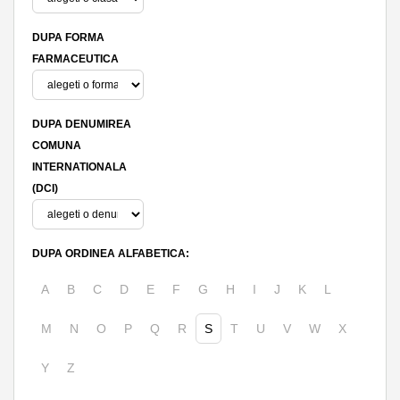
DUPA FORMA
FARMACEUTICA
DUPA DENUMIREA
COMUNA
INTERNATIONALA
(DCI)
DUPA ORDINEA ALFABETICA:
A
B
C
D
E
F
G
H
I
J
K
L
M
N
O
P
Q
R
S
T
U
V
W
X
Y
Z