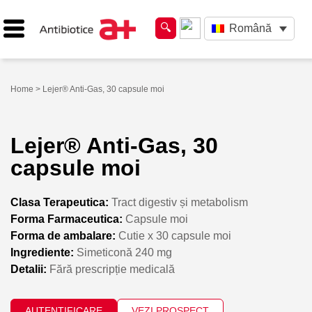
Română
Home
> Lejer® Anti-Gas, 30 capsule moi
Lejer® Anti-Gas, 30
capsule moi
Clasa Terapeutica:
Tract digestiv și metabolism
Forma Farmaceutica:
Capsule moi
Forma de ambalare:
Cutie x 30 capsule moi
Ingrediente:
Simeticonă 240 mg
Detalii:
Fără prescripție medicală
AUTENTIFICARE
VEZI PROSPECT