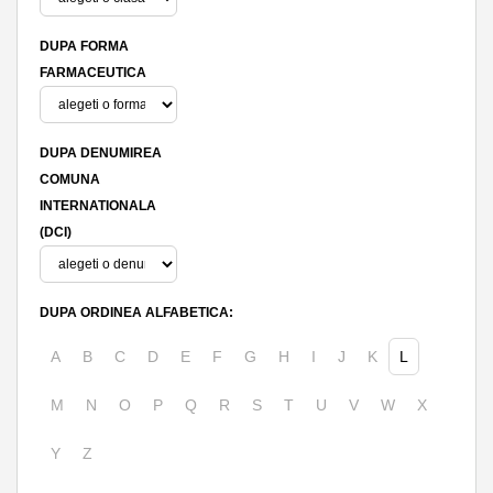
DUPA FORMA
FARMACEUTICA
DUPA DENUMIREA
COMUNA
INTERNATIONALA
(DCI)
DUPA ORDINEA ALFABETICA:
A
B
C
D
E
F
G
H
I
J
K
L
M
N
O
P
Q
R
S
T
U
V
W
X
Y
Z