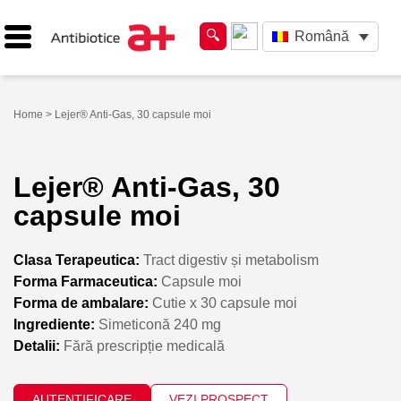
Română
Home
> Lejer® Anti-Gas, 30 capsule moi
Lejer® Anti-Gas, 30
capsule moi
Clasa Terapeutica:
Tract digestiv și metabolism
Forma Farmaceutica:
Capsule moi
Forma de ambalare:
Cutie x 30 capsule moi
Ingrediente:
Simeticonă 240 mg
Detalii:
Fără prescripție medicală
AUTENTIFICARE
VEZI PROSPECT