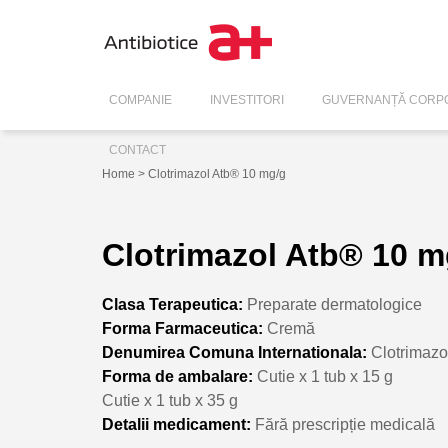
COMPANIE
INVESTITORI
GUVERNANȚĂ CORPO
CONTACT
Home
> Clotrimazol Atb® 10 mg/g
Clotrimazol Atb® 10 m
Clasa Terapeutica:
Preparate dermatologice
Forma Farmaceutica:
Cremă
Denumirea Comuna Internationala:
Clotrimaz
Forma de ambalare:
Cutie x 1 tub x 15 g
Cutie x 1 tub x 35 g
Detalii medicament:
Fără prescripție medicală