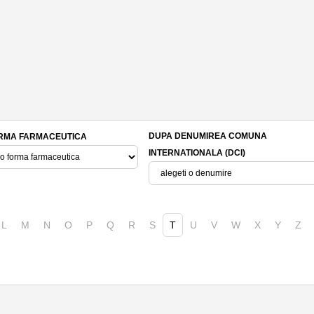
DUPA DENUMIREA COMUNA
RMA FARMACEUTICA
INTERNATIONALA (DCI)
L
M
N
O
P
Q
R
S
T
U
V
W
X
Y
Z