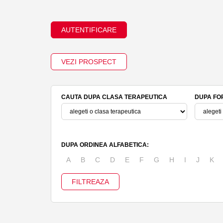
AUTENTIFICARE
VEZI PROSPECT
CAUTA DUPA CLASA TERAPEUTICA
DUPA FO
DUPA ORDINEA ALFABETICA:
A
B
C
D
E
F
G
H
I
J
K