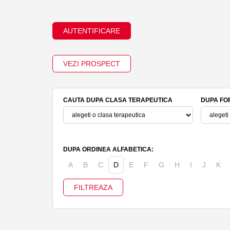
AUTENTIFICARE
VEZI PROSPECT
CAUTA DUPA CLASA TERAPEUTICA
DUPA FO
DUPA ORDINEA ALFABETICA:
A
B
C
D
E
F
G
H
I
J
K