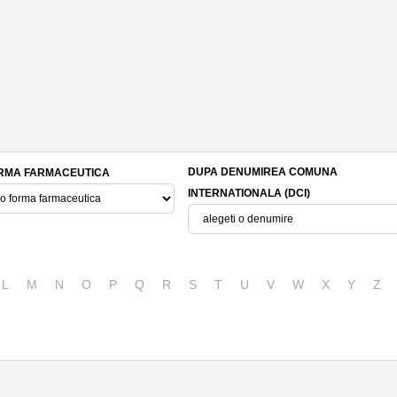
DUPA DENUMIREA COMUNA
RMA FARMACEUTICA
INTERNATIONALA (DCI)
L
M
N
O
P
Q
R
S
T
U
V
W
X
Y
Z