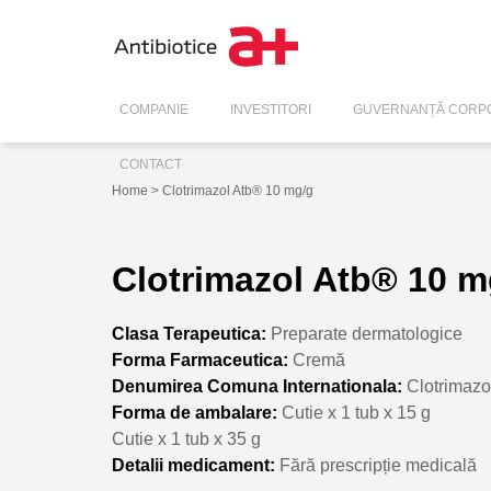
COMPANIE
INVESTITORI
GUVERNANȚĂ CORPO
CONTACT
Home
> Clotrimazol Atb® 10 mg/g
Clotrimazol Atb® 10 m
Clasa Terapeutica:
Preparate dermatologice
Forma Farmaceutica:
Cremă
Denumirea Comuna Internationala:
Clotrimaz
Forma de ambalare:
Cutie x 1 tub x 15 g
Cutie x 1 tub x 35 g
Detalii medicament:
Fără prescripție medicală