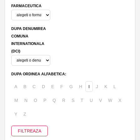
FARMACEUTICA
DUPA DENUMIREA
COMUNA
INTERNATIONALA
(DCI)
DUPA ORDINEA ALFABETICA:
A
B
C
D
E
F
G
H
I
J
K
L
M
N
O
P
Q
R
S
T
U
V
W
X
Y
Z