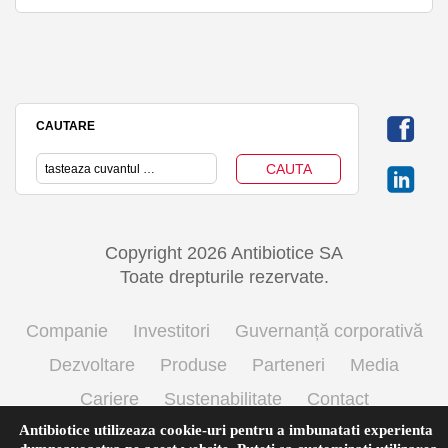
CAUTARE
Copyright 2026 Antibiotice SA
Toate drepturile rezervate.
Companie
Investitori
Guvernanță corporativă
Dezvoltare
Produse
Parteneri
Media
Cariere
Sustenabilitate
Contact
Antibiotice utilizeaza cookie-uri pentru a imbunatati experienta
Termeni si conditii de utilizare
Politica cookie