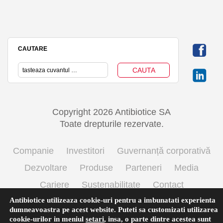
CAUTARE
Copyright 2026 Antibiotice SA
Toate drepturile rezervate.
Companie
Investitori
Guvernanță corporativă
Dezvoltare
Produse
Parteneri
Media
Cariere
Sustenabilitate
Contact
Antibiotice utilizeaza cookie-uri pentru a imbunatati experienta
Termeni si conditii de utilizare
Politica cookie
dumneavoastra pe acest website. Puteti sa customizati utilizarea
Prelucrarea datelor cu caracter personal
cookie-urilor in meniul
setari
,
insa, o parte dintre acestea sunt