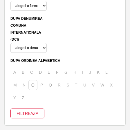
DUPA DENUMIREA
COMUNA
INTERNATIONALA
(DCI)
DUPA ORDINEA ALFABETICA:
A
B
C
D
E
F
G
H
I
J
K
L
M
N
O
P
Q
R
S
T
U
V
W
X
Y
Z