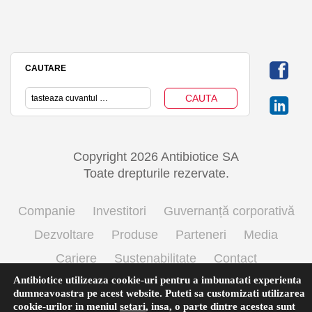
CAUTARE
Copyright 2026 Antibiotice SA
Toate drepturile rezervate.
Companie
Investitori
Guvernanță corporativă
Dezvoltare
Produse
Parteneri
Media
Cariere
Sustenabilitate
Contact
Antibiotice utilizeaza cookie-uri pentru a imbunatati experienta
Termeni si conditii de utilizare
Politica cookie
dumneavoastra pe acest website. Puteti sa customizati utilizarea
Prelucrarea datelor cu caracter personal
cookie-urilor in meniul
setari
,
insa, o parte dintre acestea sunt