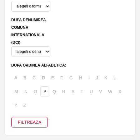
DUPA DENUMIREA
COMUNA
INTERNATIONALA
(DCI)
DUPA ORDINEA ALFABETICA:
A
B
C
D
E
F
G
H
I
J
K
L
M
N
O
P
Q
R
S
T
U
V
W
X
Y
Z