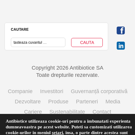
CAUTARE
Copyright 2026 Antibiotice SA
Toate drepturile rezervate.
Companie
Investitori
Guvernanță corporativă
Dezvoltare
Produse
Parteneri
Media
Cariere
Sustenabilitate
Contact
Antibiotice utilizeaza cookie-uri pentru a imbunatati experienta
Termeni si conditii de utilizare
Politica cookie
dumneavoastra pe acest website. Puteti sa customizati utilizarea
Prelucrarea datelor cu caracter personal
cookie-urilor in meniul
setari
,
insa, o parte dintre acestea sunt