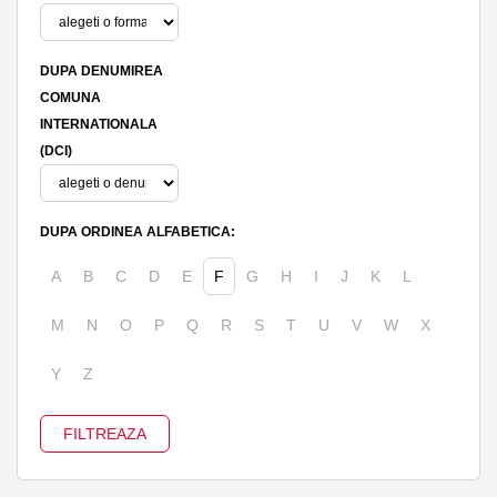
DUPA DENUMIREA
COMUNA
INTERNATIONALA
(DCI)
DUPA ORDINEA ALFABETICA:
A
B
C
D
E
F
G
H
I
J
K
L
M
N
O
P
Q
R
S
T
U
V
W
X
Y
Z