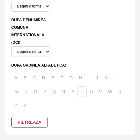
DUPA DENUMIREA
COMUNA
INTERNATIONALA
(DCI)
DUPA ORDINEA ALFABETICA:
A
B
C
D
E
F
G
H
I
J
K
L
M
N
O
P
Q
R
S
T
U
V
W
X
Y
Z