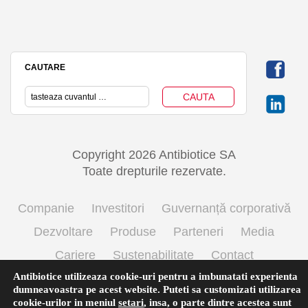
CAUTARE
Copyright 2026 Antibiotice SA
Toate drepturile rezervate.
Companie
Investitori
Guvernanță corporativă
Dezvoltare
Produse
Parteneri
Media
Cariere
Sustenabilitate
Contact
Antibiotice utilizeaza cookie-uri pentru a imbunatati experienta
Termeni si conditii de utilizare
Politica cookie
dumneavoastra pe acest website. Puteti sa customizati utilizarea
Prelucrarea datelor cu caracter personal
cookie-urilor in meniul
setari
,
insa, o parte dintre acestea sunt