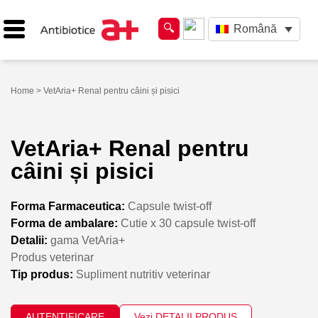
Română
Home
> VetAria+ Renal pentru câini și pisici
VetAria+ Renal pentru
câini și pisici
Forma Farmaceutica:
Capsule twist-off
Forma de ambalare:
Cutie x 30 capsule twist-off
Detalii:
gama VetAria+
Produs veterinar
Tip produs:
Supliment nutritiv veterinar
AUTENTIFICARE
Vezi DETALII PRODUS