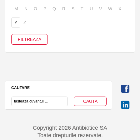
M
N
O
P
Q
R
S
T
U
V
W
X
Y
Z
CAUTARE
Copyright 2026 Antibiotice SA
Toate drepturile rezervate.