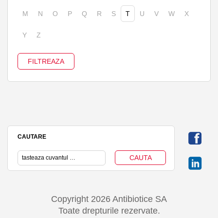
M
N
O
P
Q
R
S
T
U
V
W
X
Y
Z
CAUTARE
Copyright 2026 Antibiotice SA
Toate drepturile rezervate.