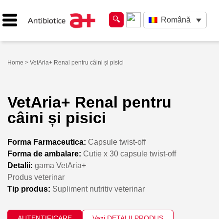
Română
Home
> VetAria+ Renal pentru câini și pisici
VetAria+ Renal pentru
câini și pisici
Forma Farmaceutica:
Capsule twist-off
Forma de ambalare:
Cutie x 30 capsule twist-off
Detalii:
gama VetAria+
Produs veterinar
Tip produs:
Supliment nutritiv veterinar
AUTENTIFICARE
Vezi DETALII PRODUS