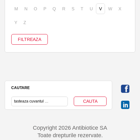
M
N
O
P
Q
R
S
T
U
V
W
X
Y
Z
CAUTARE
Copyright 2026 Antibiotice SA
Toate drepturile rezervate.