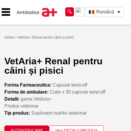
Română
Home
> VetAria+ Renal pentru câini și pisici
VetAria+ Renal pentru
câini și pisici
Forma Farmaceutica:
Capsule twist-off
Forma de ambalare:
Cutie x 30 capsule twist-off
Detalii:
gama VetAria+
Produs veterinar
Tip produs:
Supliment nutritiv veterinar
AUTENTIFICARE
Vezi DETALII PRODUS