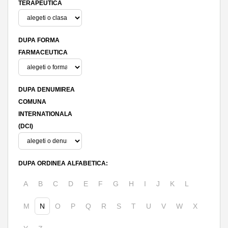
TERAPEUTICA
DUPA FORMA
FARMACEUTICA
DUPA DENUMIREA
COMUNA
INTERNATIONALA
(DCI)
DUPA ORDINEA ALFABETICA:
A
B
C
D
E
F
G
H
I
J
K
L
M
N
O
P
Q
R
S
T
U
V
W
X