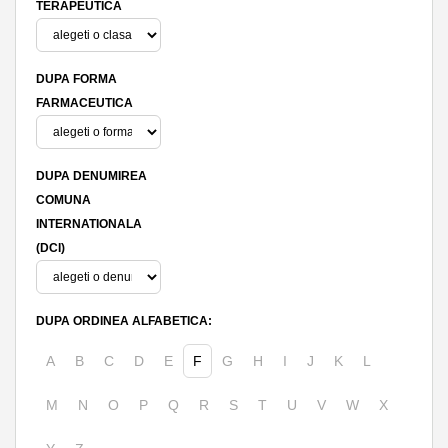
TERAPEUTICA
DUPA FORMA
FARMACEUTICA
DUPA DENUMIREA
COMUNA
INTERNATIONALA
(DCI)
DUPA ORDINEA ALFABETICA:
A
B
C
D
E
F
G
H
I
J
K
L
M
N
O
P
Q
R
S
T
U
V
W
X