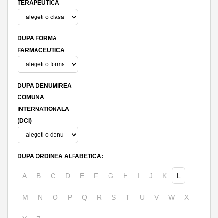
TERAPEUTICA
DUPA FORMA
FARMACEUTICA
DUPA DENUMIREA
COMUNA
INTERNATIONALA
(DCI)
DUPA ORDINEA ALFABETICA:
A
B
C
D
E
F
G
H
I
J
K
L
M
N
O
P
Q
R
S
T
U
V
W
X