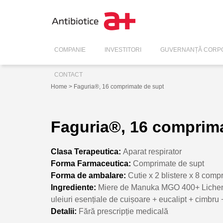
COMPANIE
INVESTITORI
GUVERNANȚĂ CORPO
CONTACT
Home
> Faguria®, 16 comprimate de supt
Faguria®, 16 comprim
Clasa Terapeutica:
Aparat respirator
Forma Farmaceutica:
Comprimate de supt
Forma de ambalare:
Cutie x 2 blistere x 8 comp
Ingrediente:
Miere de Manuka MGO 400+ Lichen I
uleiuri esențiale de cuișoare + eucalipt + cimbru
Detalii:
Fără prescripție medicală