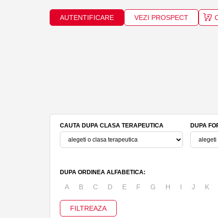
AUTENTIFICARE
VEZI PROSPECT
CAUTA DUPA CLASA TERAPEUTICA
DUPA FO
DUPA ORDINEA ALFABETICA:
A
B
C
D
E
F
G
H
I
J
K