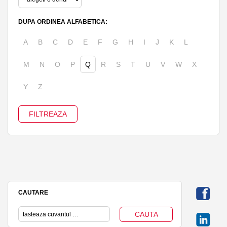
DUPA ORDINEA ALFABETICA:
A
B
C
D
E
F
G
H
I
J
K
L
M
N
O
P
Q
R
S
T
U
V
W
X
Y
Z
CAUTARE