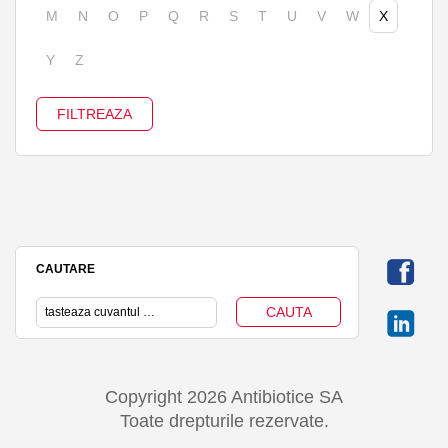
M
N
O
P
Q
R
S
T
U
V
W
X
Y
Z
CAUTARE
Copyright 2026 Antibiotice SA
Toate drepturile rezervate.