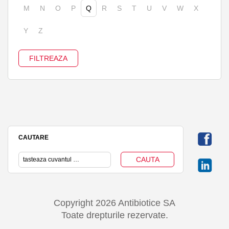
M
N
O
P
Q
R
S
T
U
V
W
X
Y
Z
CAUTARE
Copyright 2026 Antibiotice SA
Toate drepturile rezervate.