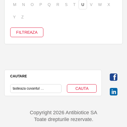
M
N
O
P
Q
R
S
T
U
V
W
X
Y
Z
CAUTARE
Copyright 2026 Antibiotice SA
Toate drepturile rezervate.