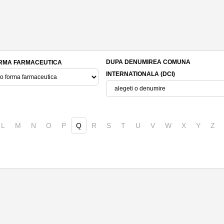
DUPA DENUMIREA COMUNA
RMA FARMACEUTICA
INTERNATIONALA (DCI)
L
M
N
O
P
Q
R
S
T
U
V
W
X
Y
Z