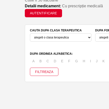
Cutie x 50 flacoane
Detalii medicament:
Cu prescripție medicală
AUTENTIFICARE
CAUTA DUPA CLASA TERAPEUTICA
DUPA FO
DUPA ORDINEA ALFABETICA:
A
B
C
D
E
F
G
H
I
J
K