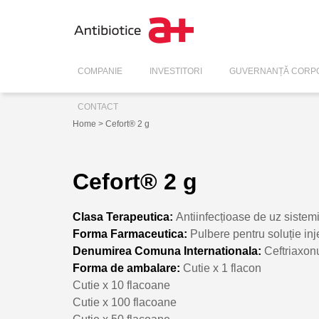
COMPANIE
INVESTITORI
GUVERNANȚĂ CORPO
CONTACT
Home
> Cefort® 2 g
Cefort® 2 g
Clasa Terapeutica:
Antiinfecțioase de uz sistem
Forma Farmaceutica:
Pulbere pentru soluție inj
Denumirea Comuna Internationala:
Ceftriaxo
Forma de ambalare:
Cutie x 1 flacon
Cutie x 10 flacoane
Cutie x 100 flacoane