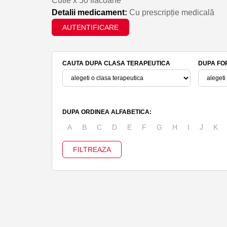
Cutie x 50 flacoane
Detalii medicament:
Cu prescripție medicală
AUTENTIFICARE
CAUTA DUPA CLASA TERAPEUTICA
DUPA FO
DUPA ORDINEA ALFABETICA:
A
B
C
D
E
F
G
H
I
J
K