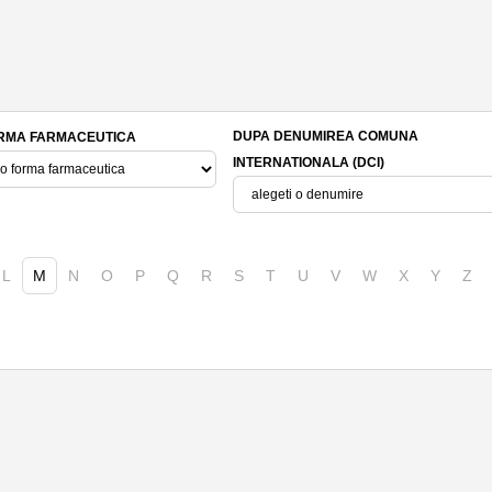
DUPA DENUMIREA COMUNA
RMA FARMACEUTICA
INTERNATIONALA (DCI)
L
M
N
O
P
Q
R
S
T
U
V
W
X
Y
Z