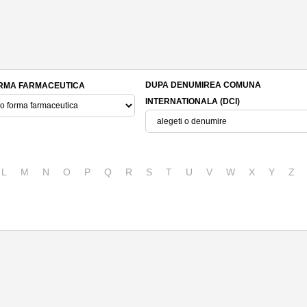
DUPA DENUMIREA COMUNA
RMA FARMACEUTICA
INTERNATIONALA (DCI)
L
M
N
O
P
Q
R
S
T
U
V
W
X
Y
Z