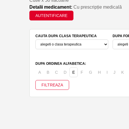
Cutie x 50 flacoane
Detalii medicament:
Cu prescripție medicală
AUTENTIFICARE
CAUTA DUPA CLASA TERAPEUTICA
DUPA FO
DUPA ORDINEA ALFABETICA:
A
B
C
D
E
F
G
H
I
J
K