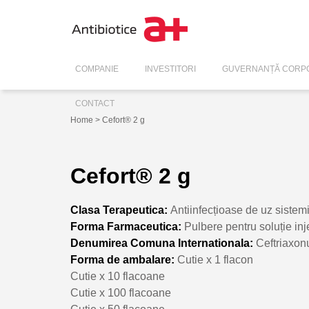
COMPANIE
INVESTITORI
GUVERNANȚĂ CORPO
CONTACT
Home
> Cefort® 2 g
Cefort® 2 g
Clasa Terapeutica:
Antiinfecțioase de uz sistem
Forma Farmaceutica:
Pulbere pentru soluție inj
Denumirea Comuna Internationala:
Ceftriaxo
Forma de ambalare:
Cutie x 1 flacon
Cutie x 10 flacoane
Cutie x 100 flacoane