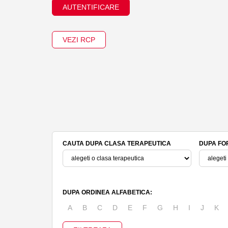
AUTENTIFICARE
VEZI RCP
CAUTA DUPA CLASA TERAPEUTICA
DUPA FO
DUPA ORDINEA ALFABETICA:
A
B
C
D
E
F
G
H
I
J
K