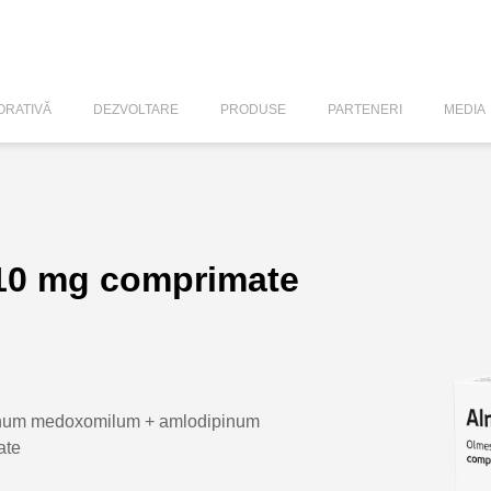
RATIVĂ
DEZVOLTARE
PRODUSE
PARTENERI
MEDIA
10 mg comprimate
num medoxomilum + amlodipinum
ate