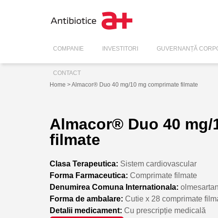
COMPANIE
INVESTITORI
GUVERNANȚĂ CORPO
CONTACT
Home
> Almacor® Duo 40 mg/10 mg comprimate filmate
Almacor® Duo 40 mg/
filmate
Clasa Terapeutica:
Sistem cardiovascular
Forma Farmaceutica:
Comprimate filmate
Denumirea Comuna Internationala:
olmesarta
Forma de ambalare:
Cutie x 28 comprimate film
Detalii medicament:
Cu prescripție medicală