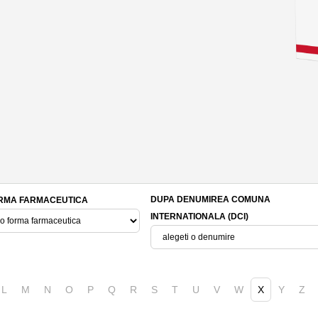
DUPA DENUMIREA COMUNA
RMA FARMACEUTICA
INTERNATIONALA (DCI)
L
M
N
O
P
Q
R
S
T
U
V
W
X
Y
Z