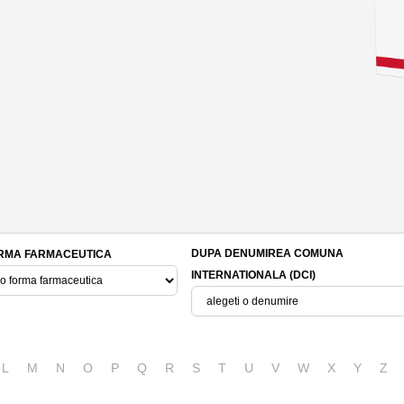
DUPA DENUMIREA COMUNA
RMA FARMACEUTICA
INTERNATIONALA (DCI)
L
M
N
O
P
Q
R
S
T
U
V
W
X
Y
Z