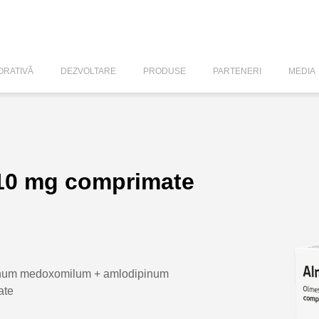
RATIVĂ
DEZVOLTARE
PRODUSE
PARTENERI
MEDIA
10 mg comprimate
num medoxomilum + amlodipinum
ate