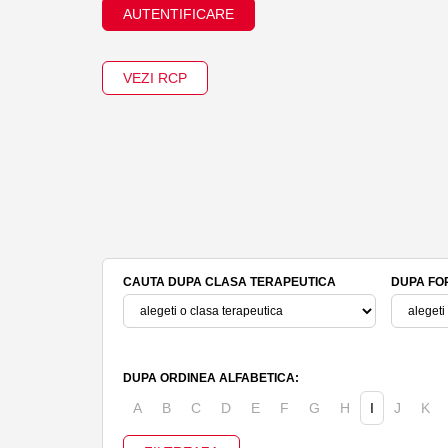
AUTENTIFICARE
VEZI RCP
CAUTA DUPA CLASA TERAPEUTICA
DUPA FO
DUPA ORDINEA ALFABETICA:
A
B
C
D
E
F
G
H
I
J
K