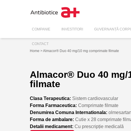
COMPANIE
INVESTITORI
GUVERNANȚĂ CORPO
CONTACT
Home
> Almacor® Duo 40 mg/10 mg comprimate filmate
Almacor® Duo 40 mg/
filmate
Clasa Terapeutica:
Sistem cardiovascular
Forma Farmaceutica:
Comprimate filmate
Denumirea Comuna Internationala:
olmesarta
Forma de ambalare:
Cutie x 28 comprimate film
Detalii medicament:
Cu prescripție medicală