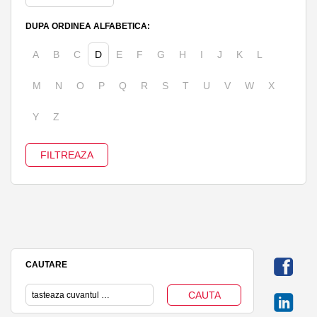
DUPA ORDINEA ALFABETICA:
A
B
C
D
E
F
G
H
I
J
K
L
M
N
O
P
Q
R
S
T
U
V
W
X
Y
Z
CAUTARE