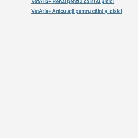
VetAria+ Renal pentru câini și pisici
VetAria+ Articulații pentru câini și pisici