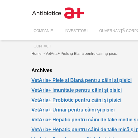
COMPANIE
INVESTITORI
GUVERNANȚĂ CORPO
CONTACT
Home
> VetAria+ Piele și Blană pentru câini și pisici
Archives
VetAria+ Piele și Blană pentru câini și pisici
VetAria+ Imunitate pentru câini și pisici
VetAria+ Probiotic pentru câini și pisici
VetAria+ Urinar pentru câini și pisici
VetAria+ Hepatic pentru câini de talie medie ș
VetAria+ Hepatic pentru câini de talie mică și p