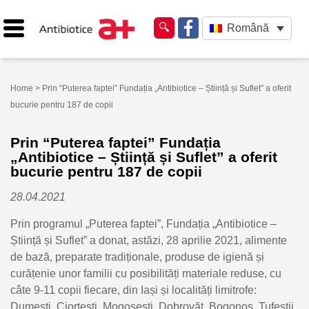
Română
Home
> Prin “Puterea faptei” Fundația „Antibiotice – Știință și Suflet” a oferit
bucurie pentru 187 de copii
Prin “Puterea faptei” Fundația
„Antibiotice – Știință și Suflet” a oferit
bucurie pentru 187 de copii
28.04.2021
Prin programul „Puterea faptei”, Fundația „Antibiotice –
Știință și Suflet” a donat, astăzi, 28 aprilie 2021, alimente
de bază, preparate tradiționale, produse de igienă și
curățenie unor familii cu posibilități materiale reduse, cu
câte 9-11 copii fiecare, din Iași și localități limitrofe:
Dumești, Ciortești, Mogoșești, Dobrovăț, Bogonos, Tufeștii