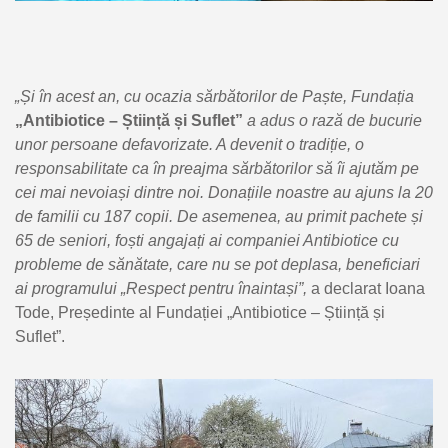
„Și în acest an, cu ocazia sărbătorilor de Paște, Fundația
„Antibiotice – Știință și Suflet”
a adus o rază de bucurie
unor persoane defavorizate. A devenit o tradiție, o
responsabilitate ca în preajma sărbătorilor să îi ajutăm pe
cei mai nevoiași dintre noi. Donațiile noastre au ajuns la 20
de familii cu 187 copii. De asemenea, au primit pachete și
65 de seniori, foști angajați ai companiei Antibiotice cu
probleme de sănătate, care nu se pot deplasa, beneficiari
ai programului „Respect pentru înaintași”,
a declarat Ioana
Tode, Președinte al Fundației „Antibiotice – Știință și
Suflet”.