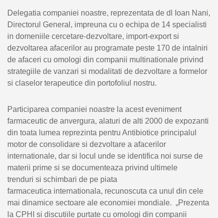
Delegatia companiei noastre, reprezentata de dl Ioan Nani,
Directorul General, impreuna cu o echipa de 14 specialisti
in domeniile cercetare-dezvoltare, import-export si
dezvoltarea afacerilor au programate peste 170 de intalniri
de afaceri cu omologi din companii multinationale privind
strategiile de vanzari si modalitati de dezvoltare a formelor
si claselor terapeutice din portofoliul nostru.
Participarea companiei noastre la acest eveniment
farmaceutic de anvergura, alaturi de alti 2000 de expozanti
din toata lumea reprezinta pentru Antibiotice principalul
motor de consolidare si dezvoltare a afacerilor
internationale, dar si locul unde se identifica noi surse de
materii prime si se documenteaza privind ultimele
trenduri si schimbari de pe piata
farmaceutica internationala, recunoscuta ca unul din cele
mai dinamice sectoare ale economiei mondiale. „Prezenta
la CPHI si discutiile purtate cu omologi din companii