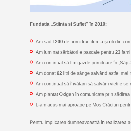
Fundatia „Stiinta si Suflet” în 2019
:
Am sădit
200
de pomi fructiferi la școli din co
Am luminat sărbătorile pascale pentru
23
famil
Am continuat să fim gazde primitoare în „Săptă
Am donat
62
litri de sânge salvând astfel mai
Am continuat să învățam să salvăm viețile sem
Am plantat Oxigen în comunicate prin sădirea
L-am adus mai aproape pe Moș Crăciun pentr
Pentru implicarea dumneavoastră în realizarea a