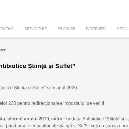
RATIVĂ
DEZVOLTARE
PRODUSE
PARTENERI
MEDIA
let”
biotice Știință și Suflet”
otice Știință și Suflet” și în anul 2020.
elor 230 pentru redirecționarea impozitului pe venit!
ău, aferent anului 2019, către
Fundația Antibiotice “Știință și su
, iar prin bursele educaționale
Știință și Suflet
veți da șansa unor c