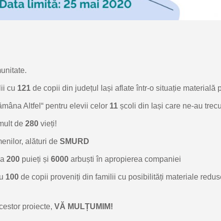
munitate.
ii cu
121
de copii din județul Iași aflate într-o situație materială 
mâna Altfel“ pentru elevii celor
11
școli din Iași care ne-au trecu
 mult de
280
vieți!
enilor, alături de
SMURD
 a
200
puieți și
6000
arbuști în apropierea companiei
u
100
de copii proveniți din familii cu posibilități materiale redu
cestor proiecte,
VĂ MULȚUMIM!