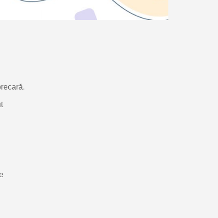
precară.
t
se