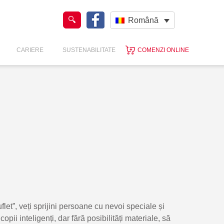
Română
CARIERE
SUSTENABILITATE
COMENZI ONLINE
flet”, veți sprijini persoane cu nevoi speciale și
opii inteligenți, dar fără posibilități materiale, să