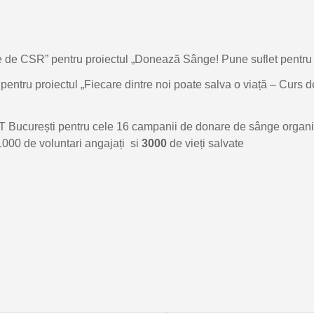
erne de CSR” pentru proiectul „Donează Sânge! Pune suflet pent
pentru proiectul „Fiecare dintre noi poate salva o viață – Curs de
HT București pentru cele 16 campanii de donare de sânge organi
 1000 de voluntari angajați si
3000
de vieți salvate