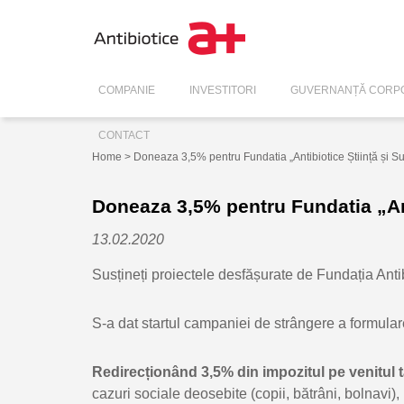
COMPANIE
INVESTITORI
GUVERNANȚĂ CORPO
CONTACT
Home
> Doneaza 3,5% pentru Fundatia „Antibiotice Știință și Suf
Doneaza 3,5% pentru Fundatia „Anti
13.02.2020
Susțineți proiectele desfășurate de Fundația Antibi
S-a dat startul campaniei de strângere a formular
Redirecționând 3,5% din impozitul pe venitul t
cazuri sociale deosebite (copii, bătrâni, bolnavi)