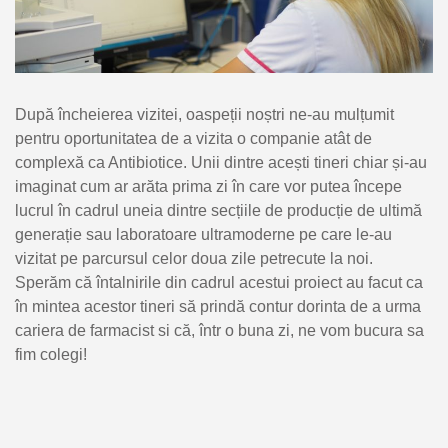
După încheierea vizitei, oaspeții noștri ne-au mulțumit
pentru oportunitatea de a vizita o companie atât de
complexă ca Antibiotice. Unii dintre acești tineri chiar și-au
imaginat cum ar arăta prima zi în care vor putea începe
lucrul în cadrul uneia dintre secțiile de producție de ultimă
generație sau laboratoare ultramoderne pe care le-au
vizitat pe parcursul celor doua zile petrecute la noi.
Sperăm că întalnirile din cadrul acestui proiect au facut ca
în mintea acestor tineri să prindă contur dorinta de a urma
cariera de farmacist si că, într o buna zi, ne vom bucura sa
fim colegi!