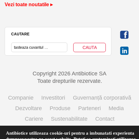
Vezi toate noutatile ▸
CAUTARE
Copyright 2026 Antibiotice SA
Toate drepturile rezervate.
Companie
Investitori
Guvernanță corporativă
Dezvoltare
Produse
Parteneri
Media
Cariere
Sustenabilitate
Contact
Termeni si conditii de utilizare
Politica cookie
Antibiotice utilizeaza cookie-uri pentru a imbunatati experienta