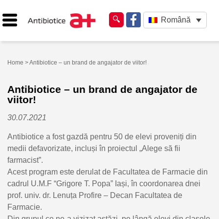
Română
Home
> Antibiotice – un brand de angajator de viitor!
Antibiotice – un brand de angajator de
viitor!
30.07.2021
Antibiotice a fost gazdă pentru 50 de elevi proveniți din
medii defavorizate, incluși în proiectul „Alege să fii
farmacist”.
Acest program este derulat de Facultatea de Farmacie din
cadrul U.M.F “Grigore T. Popa” Iași, în coordonarea dnei
prof. univ. dr. Lenuța Profire – Decan Facultatea de
Farmacie.
Din grupul ce ne-a vizizat astăzi, pe lângă elevi din clasele