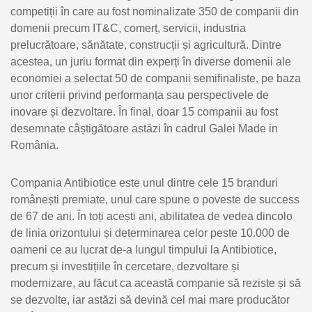
competiții în care au fost nominalizate 350 de companii din
domenii precum IT&C, comerț, servicii, industria
prelucrătoare, sănătate, construcții și agricultură. Dintre
acestea, un juriu format din experți în diverse domenii ale
economiei a selectat 50 de companii semifinaliste, pe baza
unor criterii privind performanța sau perspectivele de
inovare și dezvoltare. În final, doar 15 companii au fost
desemnate câștigătoare astăzi în cadrul Galei Made in
România.
Compania Antibiotice este unul dintre cele 15 branduri
românești premiate, unul care spune o poveste de success
de 67 de ani. În toți acești ani, abilitatea de vedea dincolo
de linia orizontului și determinarea celor peste 10.000 de
oameni ce au lucrat de-a lungul timpului la Antibiotice,
precum și investițiile în cercetare, dezvoltare și
modernizare, au făcut ca această companie să reziste și să
se dezvolte, iar astăzi să devină cel mai mare producător