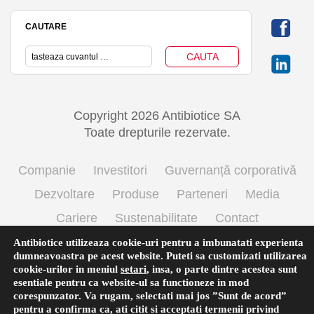
CAUTARE
Copyright 2026 Antibiotice SA
Toate drepturile rezervate.
Companie
Investitori
Guvernanță corporativă
Dezvoltare
Produse
Parteneri
Media
Cariere
Sustenabilitate
Contact
Termeni si conditii de utilizare
Politica cookie
Antibiotice utilizeaza cookie-uri pentru a imbunatati experienta
dumneavoastra pe acest website. Puteti sa customizati utilizarea
Prelucrarea datelor cu caracter personal
cookie-urilor in meniul
setari
,
insa, o parte dintre acestea sunt
esentiale pentru ca website-ul sa functioneze in mod
corespunzator. Va rugam, selectati mai jos ”Sunt de acord”
pentru a confirma ca, ati citit si acceptati termenii privind