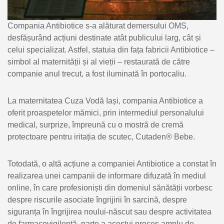
Compania Antibiotice s-a alăturat demersului OMS,
desfășurând acțiuni destinate atât publicului larg, cât și
celui specializat. Astfel, statuia din fața fabricii Antibiotice –
simbol al maternității și al vieții – restaurată de către
companie anul trecut, a fost iluminată în portocaliu.
La maternitatea Cuza Vodă Iași, compania Antibiotice a
oferit proaspetelor mămici, prin intermediul personalului
medical, surprize, împreună cu o mostră de cremă
protectoare pentru iritația de scutec, Cutaden® Bebe.
Totodată, o altă acțiune a companiei Antibiotice a constat în
realizarea unei campanii de informare difuzată în mediul
online, în care profesioniști din domeniul sănătății vorbesc
despre riscurile asociate îngrijirii în sarcină, despre
siguranța în îngrijirea noului-născut sau despre activitatea
de farmacovigilență, parte a acestui proces amplu de