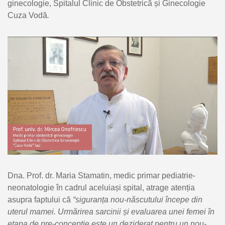
ginecologie, Spitalul Clinic de Obstetrică și Ginecologie
Cuza Vodă
.
Dna. Prof. dr. Maria Stamatin, medic primar pediatrie-
neonatologie în cadrul aceluiași spital, atrage atenția
asupra faptului că
“siguran
ța nou-născutului începe din
uterul mamei. Urmărirea sarcinii și evaluarea unei femei în
etapa de pre-concepție este un deziderat pentru un nou-